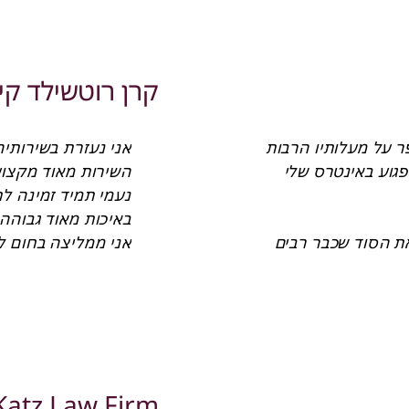
את העמידה המרשימה בלוחות הזמנים ואת נעם ההליכות 
דלית בן-ישראל, עו”
קרן רוטשילד קי
קיצורם של דברים – אנו מוצאים לעצמנו חובה נעימה 
להמליץ המלצה חמה וחד משמעית על שירותיה של הגב’ 
התלבטתי אם להיענות לבקשתך ולספר על מעלותיו הרבות 
של השירות שלכם, מאחר שזה עשוי לפגוע באינטרס שלי 
עו”ד קרן רייכבך סג
אבל האמת היא שאין סיבה להסתיר את הסוד שכבר רבים 
מכירים, שכן את תמיד זמינה ומעולם לא נעניתי בשלילה 
ועל האיכות אין צורך להרחיב – פשוט לא ניתן להשיג תרגום 
מזכירת קרן רוטשיל
Katz Law Firm