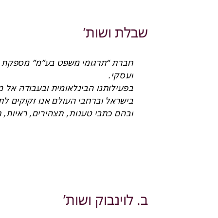
שבלת ושות’
שרי זינגר קאופמן, עו”ד
ב. לוינבוק ושות’