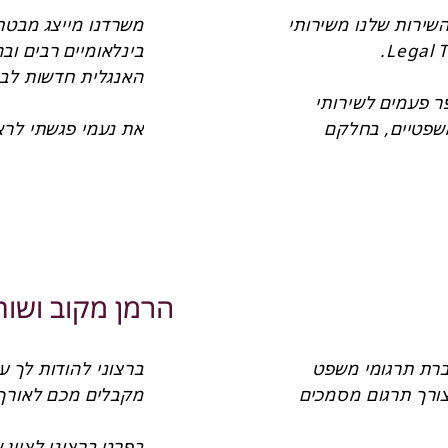
איציק מרציאנו, עו”
שמחים על ההזדמנות לשתף בחוויית השירות שלנו משירותי 
במהלך השנים האחרונות נזקקנו מספר פעמים לשירותי 
תרגום של החברה, ביחס למסמכים משפטיים, בחלקם 
ארוכים ומורכבים במיוחד. זכינו לשירות מעולה, בכל 
ההיבטים הרלוונטיים – איכות התרגום, עמידה בלוחות 
הזמנים, גם במקרים דחופים – “מהיום-למחר”, זמינות, 
דיאלוג יעיל ופרודוקטיבי ויחס אדיב ונעים. בנוסף, ניכר היה 
שמדובר בעבודת תרגום שנעשית על ידי עורכי דין, לרבות 
בכל הקשור להכרת המונחים המשפטיים, לניואנסים שונים 
הרמן מקוב ושות
משרדנו עובד, מאז שנת 2009, עם חברת תרגומי משפט 
בע”מ, בהנהלת עוה”ד נעמי שנקר, לצורך תרגום מסמכים 
ה