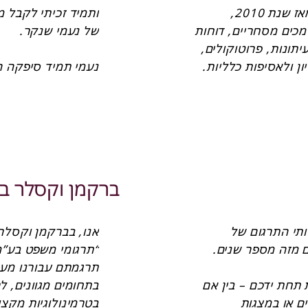
משפט בע”מ” שירותי תרגום מקצועי מאז שנת 2010, 
הכוללים תרגום משפטי ועסקי של מסמכים מסחריים, דוחות 
רבעוניים ושנתיים, דיווחים לבורסה ולעיתונות, פרוטוקולים, 
תשקיפים, ומסמכים לישיבות דירקטוריון ולאסיפות כלליות. 
בנוסף, נעמי שנקר מספקת לנו שירותי תרגום סימולטני 
בישיבות דירקטוריון. היקף הפעילות של הקבוצה מחייב 
לעיתים קרובות עבודה בהיקפים גדולים, ובלוחות זמנים 
נעמי והצוות של “תרגומי משפט” ערוך לעבודה שכם אל שכם 
דפנה צרפתי, שותפ
ברקמן וקסלר בל
עם הצוות המקצועי שלנו לשביעות רצוננו המלאה, תוך 
עמידה בלוחות הזמנים ומבלי לגרוע דבר מהאיכות הגבוהה 
של התרגום. בנוסף לתרגום מקצועי ברמה הגבוהה ביותר, 
אנו שמחים להמליץ בפה מלא על שירותי התרגום של 
נעמי וצוות המתרגמים שלה מקפידים על התאמה של 
התרגום לאופי הפעילות, למונחים המקצועיים ולדרישותינו 
הספציפיות, התאמה שנרכשה לאורך שנות העבודה 
המקצועיות ניכרת בכל עבודה היוצאת תחת ידכם – בין אם 
המשותפת. אנו שמחים להמליץ על נעמי וצוותה כמתרגמים 
מדובר בדוחות כספיים, בדיווחיים מידיים או במצגות 