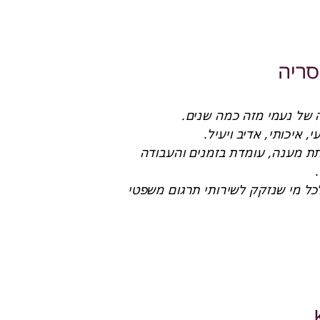
התרגום והמשפט גם יחד ומחויבות כלפינו וכלפי לקוחותינו 
ד
סריה
המקצועיות שמאפיינת את צוות “תרגומי משפט” מגובה ברוח 
טובה ובגישה עניינית, השורה על תהליך העבודה כולו – החל 
נעמי תמיד זמינה לתת מענה, עומדת בזמנים והעבודה 
ל, שותפה
אני ממליצה בחום לכל מי שנזקק לשירותי תרגום משפטי 
ד קיסריה וחברות הבת