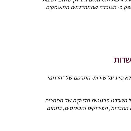
המקור, כאשר אין ספק כי העובדה שהמתרגמים המועסקים 
על ידך הינם ע”ד, הבקיאים בעולם המונחים המשפטי, 
במהלך התקופה למדתי להכיר את אנשי הצוות השונים 
ולהתרשם ממקצועיותם הרבה, עמידתם בלוח זמנים והיתרון 
תרגומים שהוזמנו כאשר ביקשנו כי יבוצעו על ידי מתרגמת 
בכירה שלכם היו תמיד מוצלחים והצריכו מעט מאד עבודת 
שדות
וכמובן שיש לציין את עמידתכם בלוח הזמנים המוסכם, אשר 
ממליצה בשמחה וללא סייג על שירותי התרגום של “תרגומי 
אני שמחה להמליץ על שירותי התרגום שלכם למסמכים 
לאורך השנים, מקבל משרדנו תרגומים מדויקים של מסמכים 
וקבצי אקסל בתחום החברות, הפירוקים והכינוסים, בתחום 
הקניין הרוחני וכן מסמכים משפטיים ועסקיים שונים. 
התרגומים, ברמה גבוהה ואחידה (ללא יוצא מן הכלל!) 
משקפים ידע, בקיאות והבנה, יחס של כבוד למקצועות 