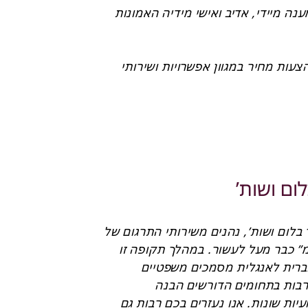
ותמיד זכיתי לקבל מענה מיידי, אדיב ואישי מידיה האמונות 
נעמי תמיד סיפקה הצעות מחיר במגוון אפשרויות ושירותי 
תרגום של צוות מתרגמים ברמה הגבוהה ביותר אשר בסופו 
ה
ום ושות’
אנו, בברקמן וקסלר בלום ושות’, נהנים משירותי התרגום של 
“תרגומי משפט בע”מ” כבר מעל לעשור. במהלך תקופה זו 
תרגמתם עבורנו מעברית לאנגלית מסמכים משפטיים 
בתחומים מגוונים, לרבות בתחומים הדורשים הבנה 
בטרמינולוגיות מקצועיות שונות. אנו נעזרים בכם רבות גם 