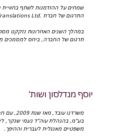
ברקמן וקסלר בלום ושות’
גדי אוזן, עו”ד
יוסף מנדלסון ושות’
פנינה מור-גלוזמן, עו”ד, שותפה בכיר