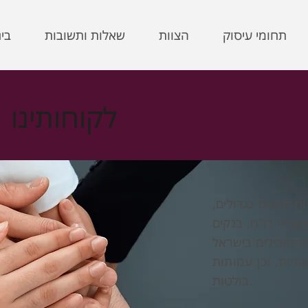
תחומי עיסוק
הצוות
שאלות ותשובות
בי
לקוחותינו
 קטנים כגדולים,
שרדי רו”ח, בנקים
ם מובילים בישראל
שתיות, וכן עמותות
בולטות.