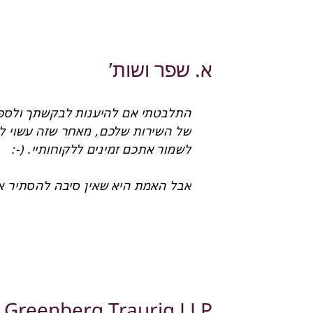
א. שפר ושות’
אילת ישראלי-מרגלית, עו”ד
שמואל לשם, עו”ד
Greenberg Traurig LLP