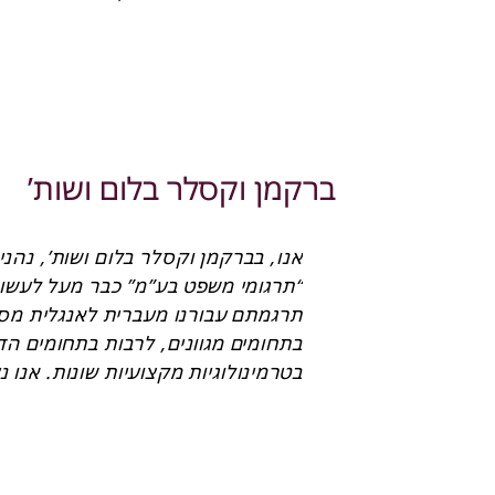
מיכל קמיר יועצת משפטית ומזכירת ח
ברקמן וקסלר בלום ושות’